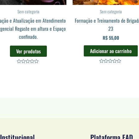
Sem categoria
Sem categoria
ação e Atualização em Atendimento
Formação e Treinamento de Brigad
gencial Regaste em altura e Espaço
23
confinado.
R$
55,00
Adicionar ao carrinho
Ver produtos
Avaliação
Avaliação
0
0
de
de
5
5
Institucional
Plataforma EAD