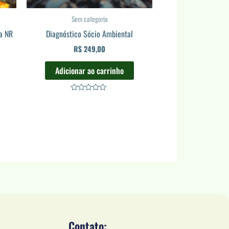
Sem categoria
a NR
Diagnóstico Sócio Ambiental
R$
249,00
Adicionar ao carrinho
Avaliação
0
de
5
Contato: