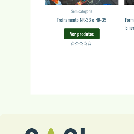
Sem categoria
Treinamento NR-33 e NR-35
Form
Emer
Ver produtos
Avaliação
0
de
5