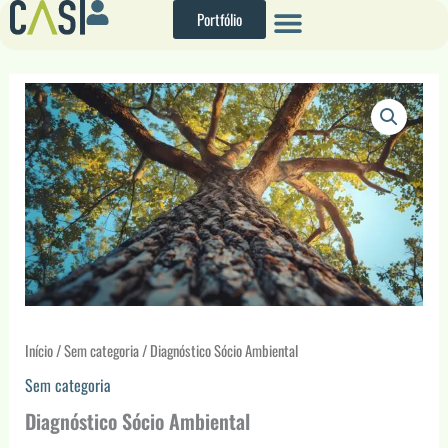
Ir
Portfólio
para
o
conteúdo
Diagnóstico
Sócio
Ambiental
quantidade
Início
/
Sem categoria
/ Diagnóstico Sócio Ambiental
Sem categoria
Diagnóstico Sócio Ambiental