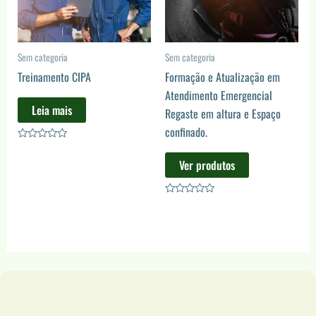
Sem categoria
Sem categoria
Treinamento CIPA
Formação e Atualização em
Atendimento Emergencial
Leia mais
Regaste em altura e Espaço
confinado.
Avaliação
0
Ver produtos
de
5
Avaliação
0
de
5