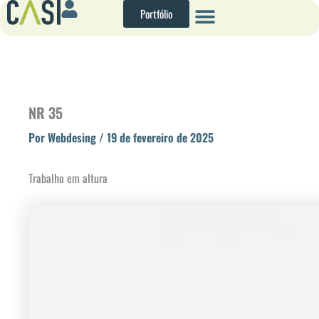
Ir
Portfólio
para
o
conteúdo
NR 35
Por
Webdesing
/
19 de fevereiro de 2025
Trabalho em altura