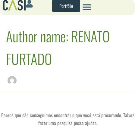
Pesquisar
Ir
Portfólio
por:
para
o
conteúdo
Author name: RENATO
FURTADO
Parece que não conseguimos encontrar o que você está procurando. Talvez
fazer uma pesquisa possa ajudar.