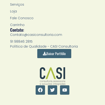
Serviços
Loja
Fale Conosco
Carrinho
Contato:
Contato@casiconsultoria.com
91 98846 2815
Política de Qualidade - CASI Consultoria
Baixar Portfólio
F
T
Y
a
w
o
c
i
u
e
t
t