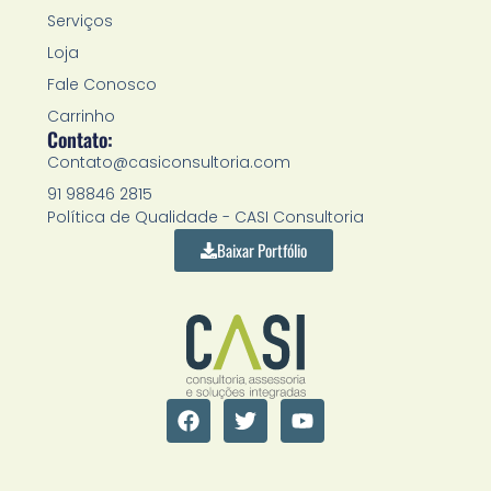
Serviços
Loja
Fale Conosco
Carrinho
Contato:
Contato@casiconsultoria.com
91 98846 2815
Política de Qualidade - CASI Consultoria
Baixar Portfólio
F
T
Y
a
w
o
c
i
u
e
t
t