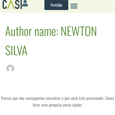
Pesquisar
Ir
Portfólio
por:
para
o
conteúdo
Author name: NEWTON
SILVA
Parece que não conseguimos encontrar o que você está procurando. Talvez
fazer uma pesquisa possa ajudar.