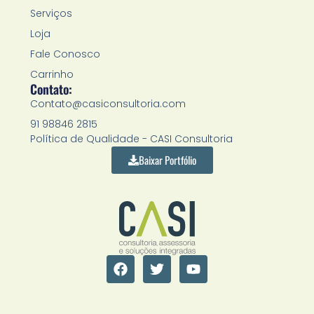
Serviços
Loja
Fale Conosco
Carrinho
Contato:
Contato@casiconsultoria.com
91 98846 2815
Política de Qualidade - CASI Consultoria
Baixar Portfólio
F
T
Y
a
w
o
c
i
u
e
t
t