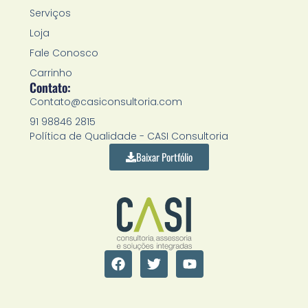
Serviços
Loja
Fale Conosco
Carrinho
Contato:
Contato@casiconsultoria.com
91 98846 2815
Política de Qualidade - CASI Consultoria
Baixar Portfólio
F
T
Y
a
w
o
c
i
u
e
t
t