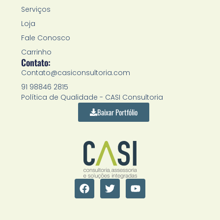
Serviços
Loja
Fale Conosco
Carrinho
Contato:
Contato@casiconsultoria.com
91 98846 2815
Política de Qualidade - CASI Consultoria
Baixar Portfólio
F
T
Y
a
w
o
c
i
u
e
t
t