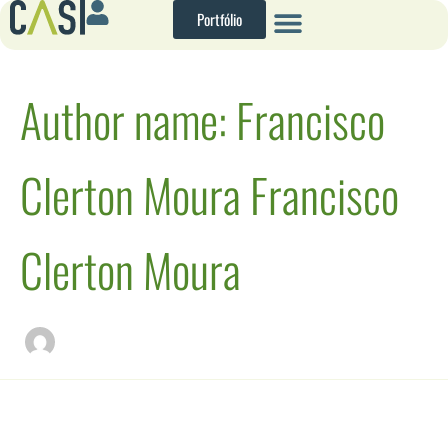
Pesquisar
Ir
Portfólio
por:
para
o
conteúdo
Author name: Francisco
Clerton Moura Francisco
Clerton Moura