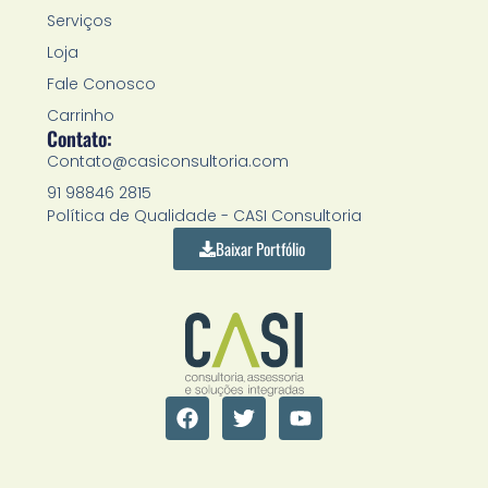
Serviços
Loja
Fale Conosco
Carrinho
Contato:
Contato@casiconsultoria.com
91 98846 2815
Política de Qualidade - CASI Consultoria
Baixar Portfólio
F
T
Y
a
w
o
c
i
u
e
t
t