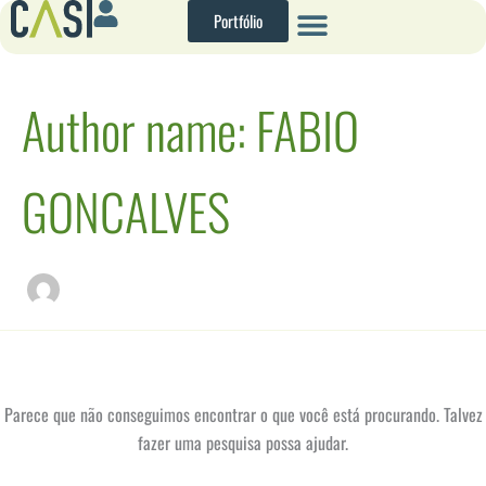
Pesquisar
Ir
Portfólio
por:
para
o
conteúdo
Author name: FABIO
GONCALVES
Parece que não conseguimos encontrar o que você está procurando. Talvez
fazer uma pesquisa possa ajudar.