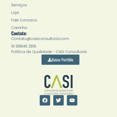
Serviços
Loja
Fale Conosco
Carrinho
Contato:
Contato@casiconsultoria.com
91 98846 2815
Política de Qualidade - CASI Consultoria
Baixar Portfólio
F
T
Y
a
w
o
c
i
u
e
t
t