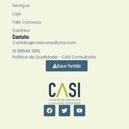
Serviços
Loja
Fale Conosco
Carrinho
Contato:
Contato@casiconsultoria.com
91 98846 2815
Política de Qualidade - CASI Consultoria
Baixar Portfólio
F
T
Y
a
w
o
c
i
u
e
t
t