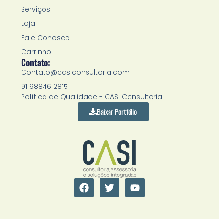
Serviços
Loja
Fale Conosco
Carrinho
Contato:
Contato@casiconsultoria.com
91 98846 2815
Política de Qualidade - CASI Consultoria
Baixar Portfólio
F
T
Y
a
w
o
c
i
u
e
t
t