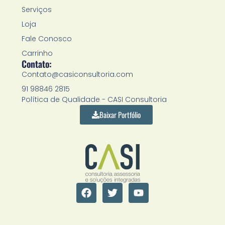
Serviços
Loja
Fale Conosco
Carrinho
Contato:
Contato@casiconsultoria.com
91 98846 2815
Política de Qualidade - CASI Consultoria
Baixar Portfólio
F
T
Y
a
w
o
c
i
u
e
t
t